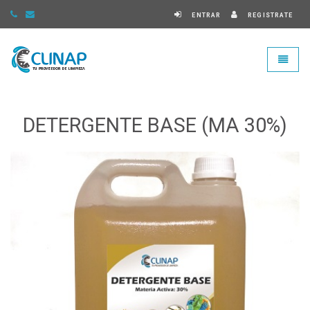
ENTRAR
REGISTRATE
Clinap - ir a Inicio
Toggle
DETERGENTE BASE (MA 30%)