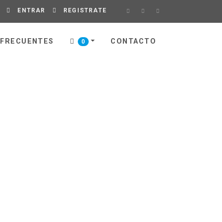
ENTRAR
REGISTRATE
 FRECUENTES
CONTACTO
0
TOS DE LIMPIEZA
ara el hogar
po de instituciones.
a ONLINE y recibí tu pedido
o sin costo adicional.
mpra mínima según la zona
o carrito de compras.