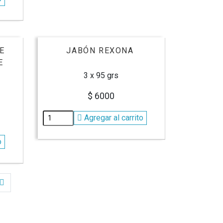
E
JABÓN REXONA
E
3 x 95 grs
$ 6000
Agregar al carrito
o