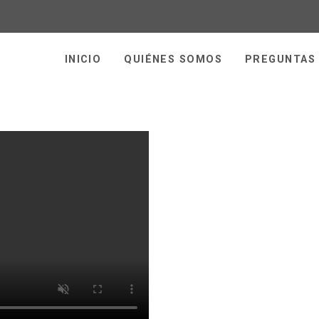
INICIO
QUIÉNES SOMOS
PREGUNTAS
PRODUC
p
y todo ti
Realizá tu compr
a domicili
Checkeá la co
en nuestr