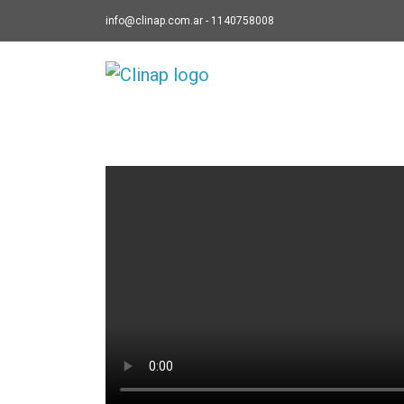
info@clinap.com.ar - 1140758008
Clinap - ir a Inicio